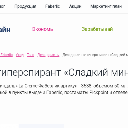
лог
Продукция
Faberlic
Акции
Маркетинг план
айн
Зарабатывай
Экономь
Faberlic
-
Уход
-
Тело
-
Дезодоранты
-
Дезодорант-антиперспирант «Сладкий м
типерспирант «Сладкий мин
даль» La Crème Фаберлик артикул - 3538, объемом 50 мл. вес
вкой в пункты выдачи Faberlic, постаматы Рickpoint и отде