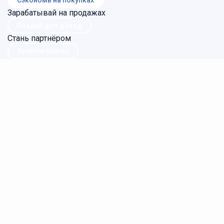
Сэкономь на покупках
Зарабатывай на продажах
Создай доп.доход
Стань партнёром
Запусти бизнес