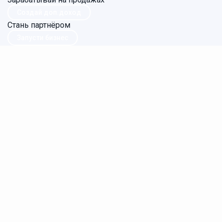
Создай доп.доход
Стань партнёром
Запусти бизнес