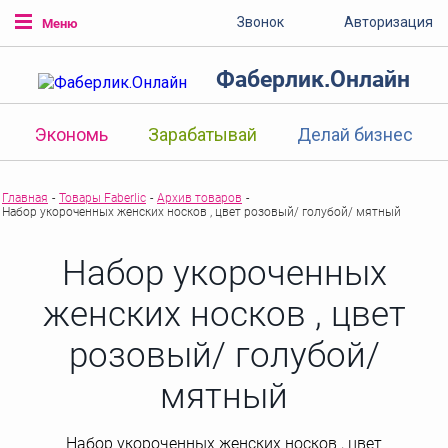
Звонок
Авторизация
Меню
Фаберлик.Онлайн
Экономь
Зарабатывай
Делай бизнес
Главная
-
Товары Faberlic
-
Архив товаров
-
Набор укороченных женских носков , цвет розовый/ голубой/ мятный
Набор укороченных
женских носков , цвет
розовый/ голубой/
мятный
Набор укороченных женских носков , цвет