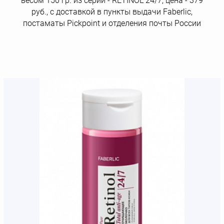
весом 150 гр. из серии - RETINOL 24/7, цена - 379
руб., с доставкой в пункты выдачи Faberlic,
постаматы Рickpoint и отделения почты России