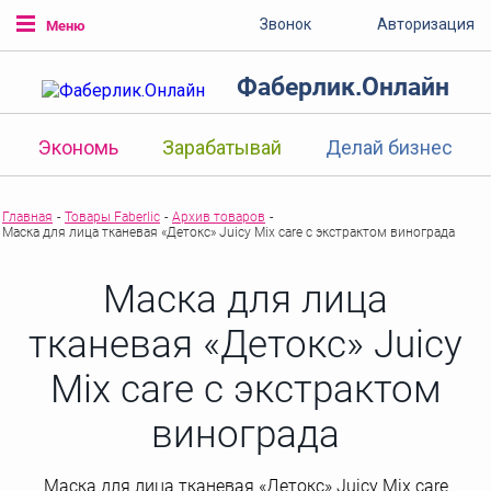
Звонок
Авторизация
Меню
Фаберлик.Онлайн
Экономь
Зарабатывай
Делай бизнес
Главная
-
Товары Faberlic
-
Архив товаров
-
Маска для лица тканевая «Детокс» Juicy Mix care с экстрактом винограда
Маска для лица
тканевая «Детокс» Juicy
Mix care с экстрактом
винограда
Маска для лица тканевая «Детокс» Juicy Mix care