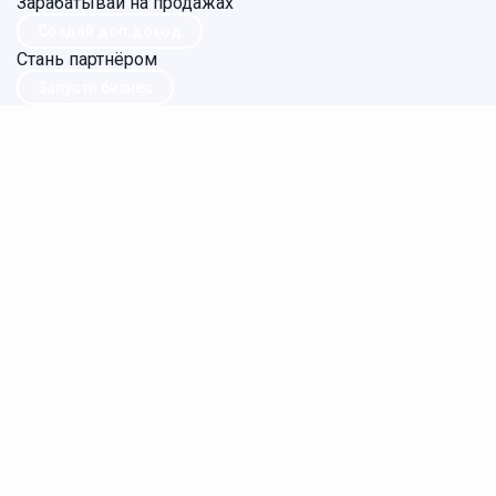
Зарабатывай на продажах
Создай доп.доход
Стань партнёром
Запусти бизнес