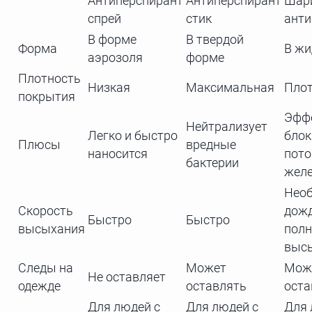
Антиперспирант
Антиперспирант
Шар
спрей
стик
анти
В форме
В твердой
Форма
В жи
аэрозоля
форме
Плотность
Низкая
Максимальная
Пло
покрытия
Эфф
Нейтрализует
Легко и быстро
блок
Плюсы
вредные
наносится
пот
бактерии
жел
Нео
Скорость
дож
Быстро
Быстро
высыхания
полн
выс
Следы на
Может
Мож
Не оставляет
одежде
оставлять
оста
Для людей с
Для людей с
Для 