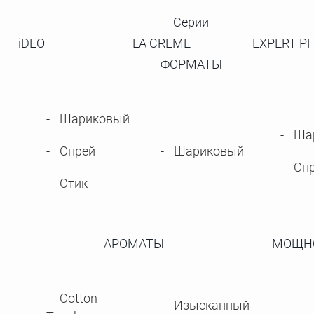
Серии
iDEO
LA CREME
EXPERT P
ФОРМАТЫ
Шариковый
Ша
Спрей
Шариковый
Сп
Стик
АРОМАТЫ
МОЩН
Cotton
Изысканный