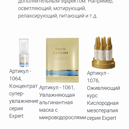
дополнительным эффектом. Например,
осветляющий, мотирующий,
релаксирующий, питающий и т.д.
Артикул -
Артикул -
1064,
1076,
Концентрат
Артикул - 1061,
Оживляющий
супер-
Увлажняющая
курс
увлажнение
альгинантная
Кислородная
серия
маска с
мезотерапия
Expert
микроводорослями
серия Expert