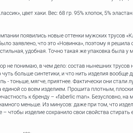
ссик», цвет хаки. Вес: 68 гр. 95% хлопок, 5% эластан
омпании появились новые оттенки мужских трусов «Кл
было заявлено, что это «Новинка», поэтому я решила 
 стильная, удобная. Точно такая же упаковка была у
 пор не понимаю, в чем дело: состав нынешних трусов 
о чуть больше синтетики, и что нить изделия вообще 
 - тоньше, мягче, приятнее. Фактически они стали л
ла единой со всем изделием. Прошита плотным, плоск
частность к бренду – «faberlic man». Безусловно, на
намного меньше. Из минусов: даже при том, что издел
е – чтобы изделие сохранило свои свойства стирать 