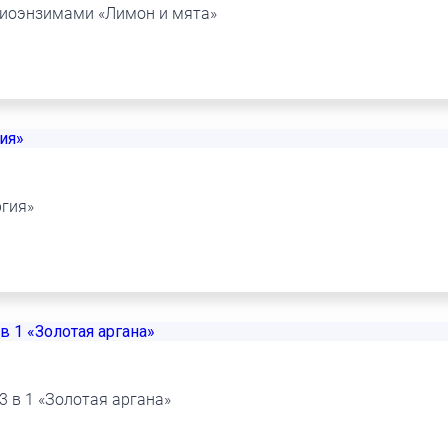
биоэнзимами «Лимон и мята»
ргия»
 в 1 «Золотая аргана»