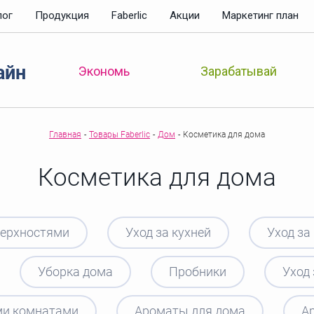
лог
Продукция
Faberlic
Акции
Маркетинг план
айн
Зарабатывай
Экономь
Главная
-
Товары Faberlic
-
Дом
-
Косметика для дома
Косметика для дома
верхностями
Уход за кухней
Уход за
Уборка дома
Пробники
Уход 
ми комнатами
Ароматы для дома
А