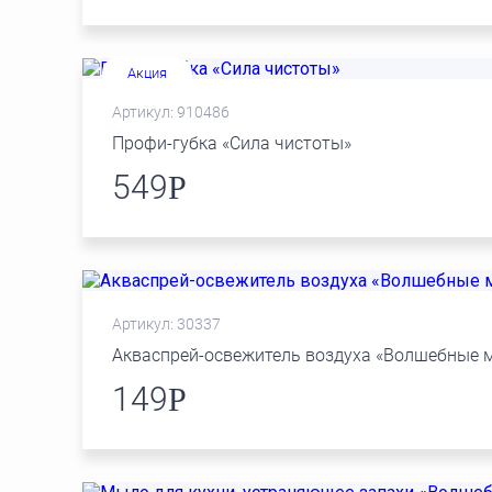
Акция
Артикул: 910486
Профи-губка «Сила чистоты»
549
Р
Артикул: 30337
Акваспрей-освежитель воздуха «Волшебные 
149
Р