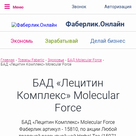
Звонок
Авторизация
Меню
Фаберлик.Онлайн
Экономь
Зарабатывай
Делай бизнес
Главная
-
Товары Faberlic
-
Здоровье
-
БАД Molecular Force
-
БАД «Лецитин Комплекс» Molecular Force
БАД «Лецитин
Комплекс» Molecular
Force
БАД «Лецитин Комплекс» Molecular Force
Фаберлик артикул - 15810, по акции Любой