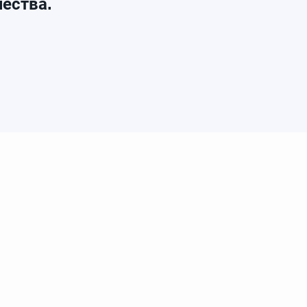
ества.
лог
Продукция
Faberlic
Акции
Маркетинг план
ибьюторской сети, в рамках договора с компанией Faberlic
c - 700941255.