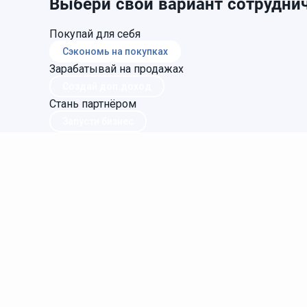
Выбери свой вариант сотруднич
Покупай для себя
Сэкономь на покупках
Зарабатывай на продажах
Создай доп.доход
Стань партнёром
Запусти бизнес
Главная
Регистрация
Статьи
Онлайн ката
Фаберлик.Онлайн
Фаберлик.Онлайн - это проект для развития дистр
Николай Фомин, регистрационный номер в Faberli