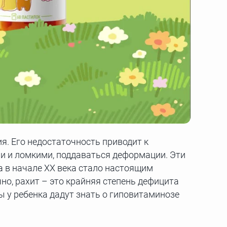
я. Его недостаточность приводит к
и и ломкими, поддаваться деформации. Эти
а в начале XX века стало настоящим
но, рахит – это крайняя степень дефицита
 у ребенка дадут знать о гиповитаминозе