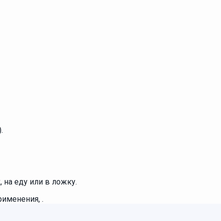
.
 на еду или в ложку.
именения, .