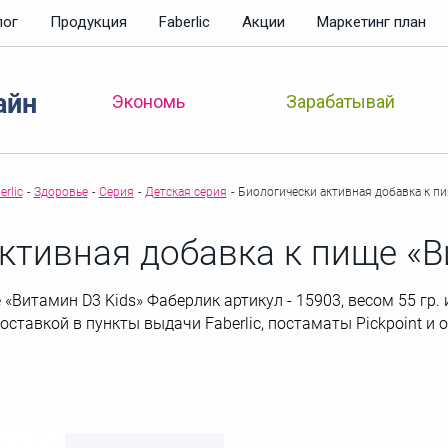
лог
Продукция
Faberlic
Акции
Маркетинг план
айн
Зарабатывай
Экономь
rlic
-
Здоровье
-
Серия
-
Детская серия
-
Биологически активная добавка к пи
ктивная добавка к пище «В
Витамин D3 Kids» Фаберлик артикул - 15903, весом 55 гр. и
 доставкой в пункты выдачи Faberlic, постаматы Рickpoint и