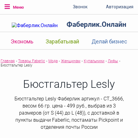
Звонок
Авторизация
Меню
Фаберлик.Онлайн
Экономь
Зарабатывай
Делай бизнес
Главная
-
Товары Faberlic
-
Мода
-
Женщинам
-
Купальники
-
Лифы
-
Бюстгальтер Lesly
Бюстгальтер Lesly
Бюстгальтер Lesly Фаберлик артикул - СТ_3666,
весом 66 гр. цена - 499 руб., выбрав из 3
размеров (от S (44) до L (48)), с доставкой в
пункты выдачи Faberlic, постаматы Рickpoint и
отделения почты России