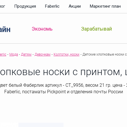
лог
Продукция
Faberlic
Акции
Маркетинг план
айн
Зарабатывай
Экономь
rlic
-
Мода
-
Детям
-
Девочкам
-
Колготки, носки
-
Детские хлопковые носки с
лопковые носки с принтом, 
вет белый Фаберлик артикул - СТ_9956, весом 21 гр. цена - 
Faberlic, постаматы Рickpoint и отделения почты России