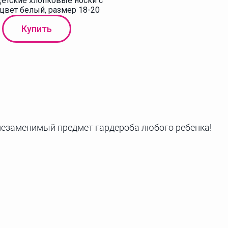
етские хлопковые носки с
 цвет белый, размер 18-20
Купить
незаменимый предмет гардероба любого ребенка!