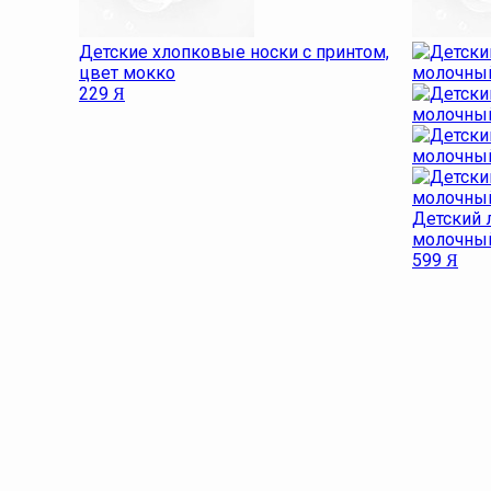
Детские хлопковые носки с принтом,
цвет мокко
229
Я
Детский 
молочны
599
Я