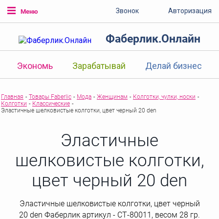
Звонок
Авторизация
Меню
Фаберлик.Онлайн
Экономь
Зарабатывай
Делай бизнес
Главная
-
Товары Faberlic
-
Мода
-
Женщинам
-
Колготки, чулки, носки
-
Колготки
-
Классические
-
Эластичные шелковистые колготки, цвет черный 20 den
Эластичные
шелковистые колготки,
цвет черный 20 den
Эластичные шелковистые колготки, цвет черный
20 den Фаберлик артикул - СТ-80011, весом 28 гр.