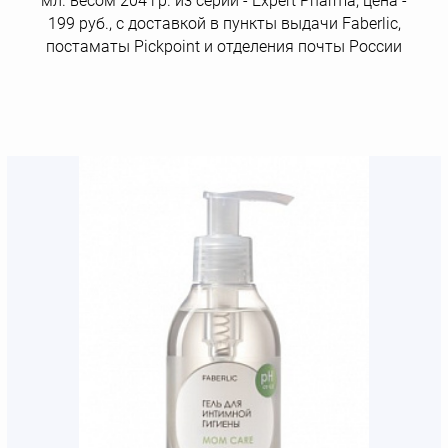
мл. весом 204 гр. из серии - Expert Pharma, цена -
199 руб., с доставкой в пункты выдачи Faberlic,
постаматы Рickpoint и отделения почты России