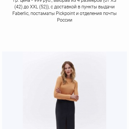
гр. цена - 999 руб., выбрав из 4 размеров (от XS
(42) до XXL (52)), с доставкой в пункты выдачи
Faberlic, постаматы Рickpoint и отделения почты
России