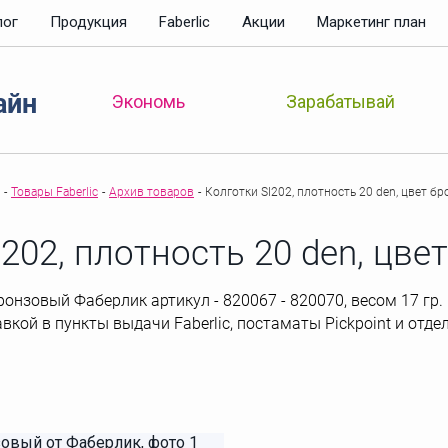
лог
Продукция
Faberlic
Акции
Маркетинг план
айн
Зарабатывай
Экономь
-
Товары Faberlic
-
Архив товаров
-
Колготки SI202, плотность 20 den, цвет б
202, плотность 20 den, цв
ронзовый Фаберлик артикул - 820067 - 820070, весом 17 гр. 
ставкой в пункты выдачи Faberlic, постаматы Рickpoint и от