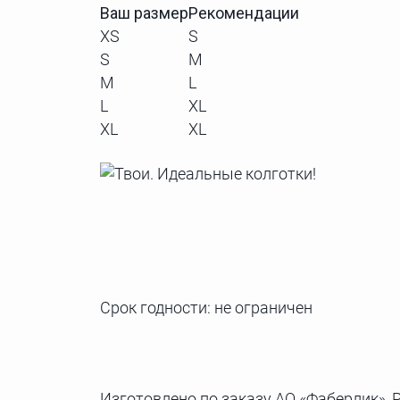
Ваш размер
Рекомендации
XS
S
S
M
M
L
L
XL
XL
XL
Срок годности: не ограничен
Изготовлено по заказу АО «Фаберлик», Р