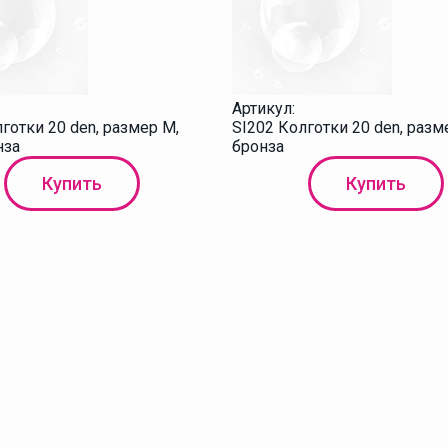
Артикул:
готки 20 den, размер M,
SI202 Колготки 20 den, разм
нза
бронза
Купить
Купить