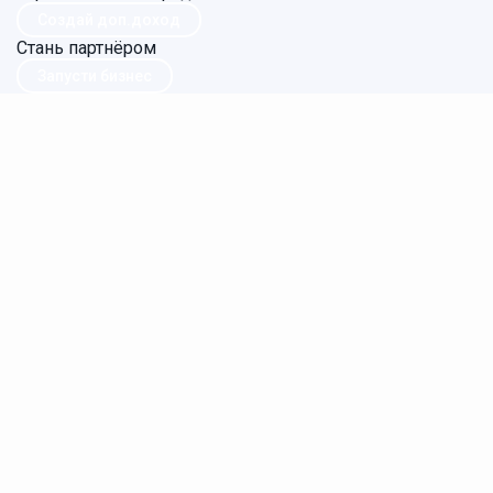
Создай доп.доход
Стань партнёром
Запусти бизнес