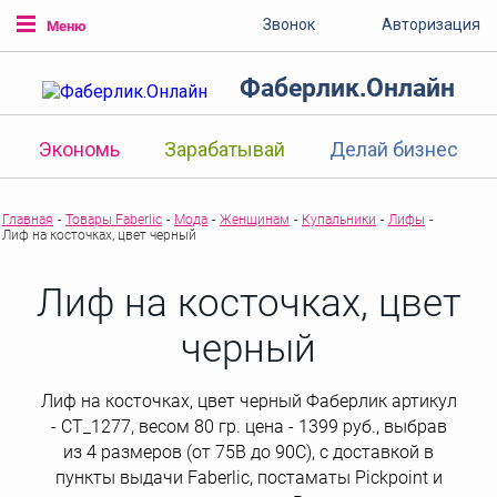
Звонок
Авторизация
Меню
Фаберлик.Онлайн
Экономь
Зарабатывай
Делай бизнес
Главная
-
Товары Faberlic
-
Мода
-
Женщинам
-
Купальники
-
Лифы
-
Лиф на косточках, цвет черный
Лиф на косточках, цвет
черный
Лиф на косточках, цвет черный Фаберлик артикул
- СТ_1277, весом 80 гр. цена - 1399 руб., выбрав
из 4 размеров (от 75B до 90C), с доставкой в
пункты выдачи Faberlic, постаматы Рickpoint и