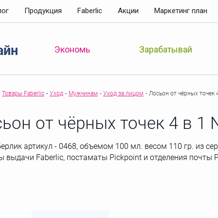
лог
Продукция
Faberlic
Акции
Маркетинг план
айн
Зарабатывай
Экономь
Товары Faberlic
-
Уход
-
Мужчинам
-
Уход за лицом
-
Лосьон от чёрных точек 
ьон от чёрных точек 4 в 1
рлик артикул - 0468, объемом 100 мл. весом 110 гр. из серии
ы выдачи Faberlic, постаматы Рickpoint и отделения почты 