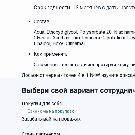
Срок годности
: 18 месяцев с даты изго
Состав
Aqua, Ethoxydiglycol, Polysorbate 20, Niacinamid
Glycerin, Xanthan Gum, Lonicera Caprifolium Flo
Linalool, Hexyl Cinnamal.
Как применять
С помощью ватного диска протирай кожу лиц
Лосьон от чёрных точек 4 в 1 N4W изучите описан
Выбери свой вариант сотруднич
Покупай для себя
Сэкономь на покупках
Зарабатывай на продажах
Создай доп.доход
Стань партнёром