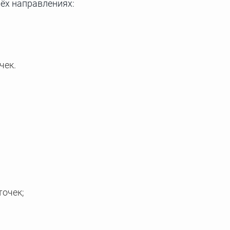
ёх направлениях:
чек.
точек;