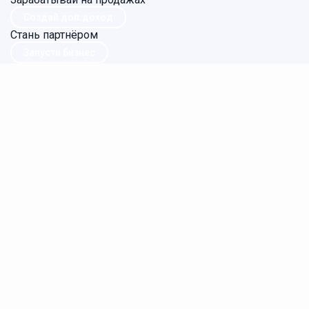
Создай доп.доход
Стань партнёром
Запусти бизнес