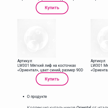
Купить
Артикул:
Артикул:
LW301 Мягкий лиф на косточках
LW301 Мя
«Ориентал», цвет синий, размер 90D
«Ориентал
Купить
О продукте
Коллекция купальников
Oriental
от итал