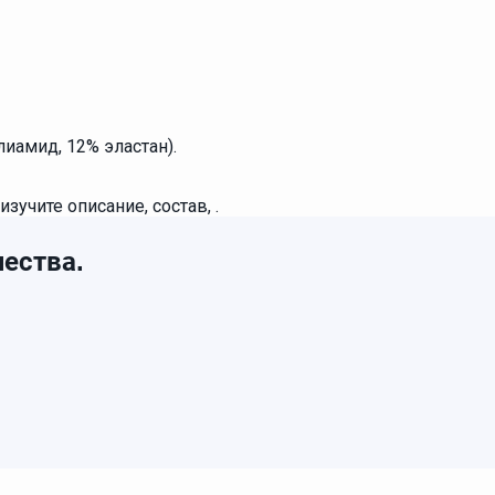
иамид, 12% эластан).
зучите описание, состав, .
ества.