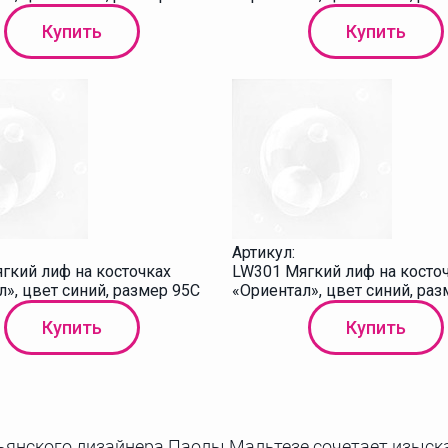
Купить
Купить
Артикул:
гкий лиф на косточках
LW301 Мягкий лиф на косто
», цвет синий, размер 95C
«Ориентал», цвет синий, ра
Купить
Купить
ьянского дизайнера Паолы Мальтезе сочетает изыск