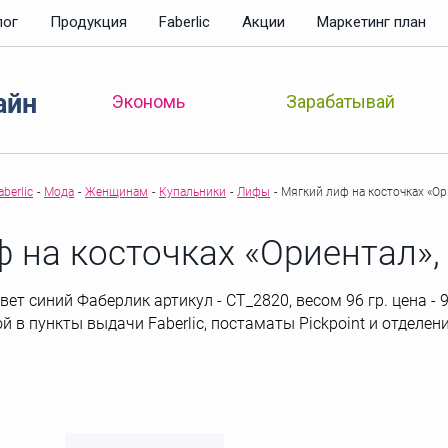
лог
Продукция
Faberlic
Акции
Маркетинг план
айн
Зарабатывай
Экономь
berlic
-
Мода
-
Женщинам
-
Купальники
-
Лифы
-
Мягкий лиф на косточках «Ор
 на косточках «Ориентал»,
ет синий Фаберлик артикул - СТ_2820, весом 96 гр. цена - 9
ой в пункты выдачи Faberlic, постаматы Рickpoint и отделе