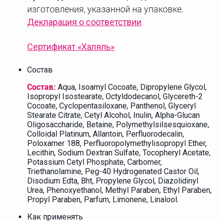
изготовления, указанной на упаковке.
Декларация о соответствии
Сертификат
«Халяль»
Состав
Aqua, Isoamyl Cocoate, Dipropylene Glycol,
Состав:
Isopropyl Isostearate, Octyldodecanol, Glycereth-2
Cocoate, Cyclopentasiloxane, Panthenol, Glyceryl
Stearate Citrate, Cetyl Alcohol, Inulin, Alpha-Glucan
Oligosaccharide, Betaine, Polymethylsilsesquioxane,
Colloidal Platinum, Allantoin, Perfluorodecalin,
Poloxamer 188, Perfluoropolymethylisopropyl Ether,
Lecithin, Sodium Dextran Sulfate, Tocopheryl Acetate,
Potassium Cetyl Phosphate, Carbomer,
Triethanolamine, Peg-40 Hydrogenated Castor Oil,
Disodium Edta, Bht, Propylene Glycol, Diazolidinyl
Urea, Phenoxyethanol, Methyl Paraben, Ethyl Paraben,
Propyl Paraben, Parfum, Limonene, Linalool.
Как применять