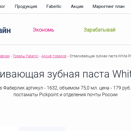
лог
Продукция
Faberlic
Акции
Маркетинг план
айн
Зарабатывай
Экономь
лавная
-
Товары Faberlic
-
Архив товаров
-
Отбеливающая зубная паста White P
ивающая зубная паста Whit
Фаберлик артикул - 1632, объемом 75,0 мл. цена - 179 руб.,
постаматы Рickpoint и отделения почты России