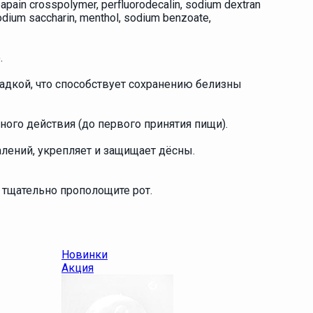
papain crosspolymer, perfluorodecalin, sodium dextran
 sodium saccharin, menthol, sodium benzoate,
.
адкой, что способствует сохранению белизны
го действия (до первого принятия пищи).
лений, укрепляет и защищает дёсны.
 тщательно прополощите рот.
Новинки
Акция