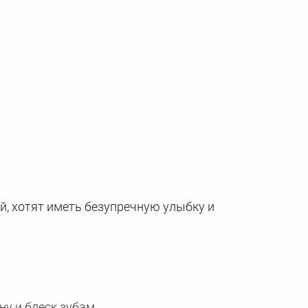
й, хотят иметь безупречную улыбку и
у и блеск зубам.