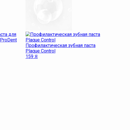
ста для
ProDent
Профилактическая зубная паста
Plaque Control
159
Я