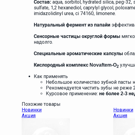
aqua, sorbitol, hydrated silica, peg-32
Состав:
sulfate, 1,2 hexanediol, caprylyl glycol, poloxa
imidazolidinyl urea, ci 74160, limonene.
эффективн
Натуральный фермент из папайи
мягко
Сенсорные частицы округлой формы
надолго.
обла
Специальные ароматические капсулы
улучша
Кислородный комплекс Novaftem-O
2
Как применять
Небольшое количество зубной пасты на
Рекомендуется чистить зубы не реже 2
Курсовое применение:
не более 2-3 не
Похожие товары
Новинки
Новинки
Акция
Акция