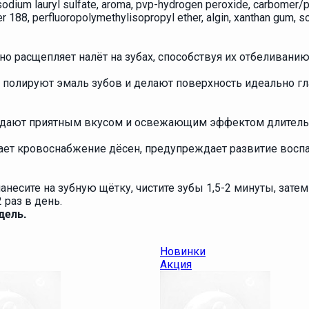
, sodium lauryl sulfate, aroma, pvp-hydrogen peroxide, carbomer/
mer 188, perfluoropolymethylisopropyl ether, algin, xanthan gum,
о расщепляет налёт на зубах, способствуя их отбеливанию
 полируют эмаль зубов и делают поверхность идеально гл
дают приятным вкусом и освежающим эффектом длительно
ет кровоснабжение дёсен, предупреждает развитие воспа
несите на зубную щётку, чистите зубы 1,5-2 минуты, затем
 раз в день.
дель.
Новинки
Акция