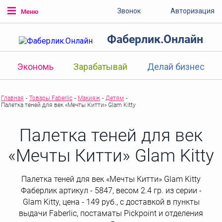
Звонок
Авторизация
Меню
Фаберлик.Онлайн
Экономь
Зарабатывай
Делай бизнес
Главная
-
Товары Faberlic
-
Макияж
-
Детям
-
Палетка теней для век «Мечты Китти» Glam Kitty
Палетка теней для век
«Мечты Китти» Glam Kitty
Палетка теней для век «Мечты Китти» Glam Kitty
Фаберлик артикул - 5847, весом 2.4 гр. из серии -
Glam Kitty, цена - 149 руб., с доставкой в пункты
выдачи Faberlic, постаматы Рickpoint и отделения