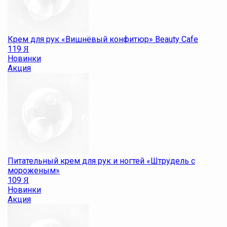
Крем для рук «Вишнёвый конфитюр» Beauty Cafe
119
Я
Новинки
Акция
Питательный крем для рук и ногтей «Штрудель с
мороженым»
109
Я
Новинки
Акция