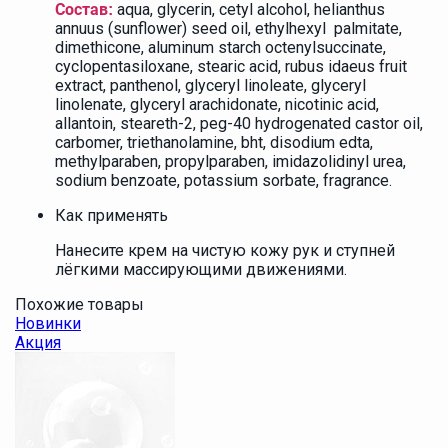
aqua, glycerin, cetyl alcohol, helianthus
Состав:
annuus (sunflower) seed oil, ethylhexyl palmitate,
dimethicone, aluminum starch octenylsuccinate,
cyclopentasiloxane, stearic acid, rubus idaeus fruit
extract, panthenol, glyceryl linoleate, glyceryl
linolenate, glyceryl arachidonate, nicotinic acid,
allantoin, steareth-2, peg-40 hydrogenated castor oil,
carbomer, triethanolamine, bht, disodium edta,
methylparaben, propylparaben, imidazolidinyl urea,
sodium benzoate, potassium sorbate, fragrance.
Как применять
Нанесите крем на чистую кожу рук и ступней
лёгкими массирующими движениями.
Похожие товары
Новинки
Акция