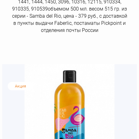
1441, 1444, 1450, 3096, 10316, 12115, 910334,
910335, 910539объемом 500 мл. весом 515 гр. из
серии - Samba del Rio, цена - 379 руб., с доставкой
в пункты выдачи Faberlic, постаматы Рickpoint и
отделения почты России
Акция