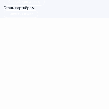
Создай доп.доход
Стань партнёром
Запусти бизнес