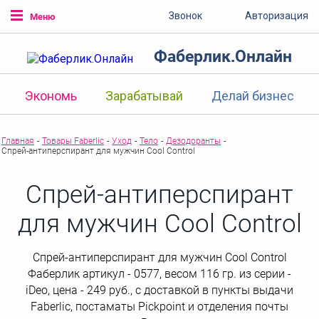
Звонок
Авторизация
Меню
Фаберлик.Онлайн
Экономь
Зарабатывай
Делай бизнес
Главная
-
Товары Faberlic
-
Уход
-
Тело
-
Дезодоранты
-
Спрей-антиперспирант для мужчин Cool Control
Спрей-антиперспирант
для мужчин Cool Control
Спрей-антиперспирант для мужчин Cool Control
Фаберлик артикул - 0577, весом 116 гр. из серии -
iDeo, цена - 249 руб., с доставкой в пункты выдачи
Faberlic, постаматы Рickpoint и отделения почты