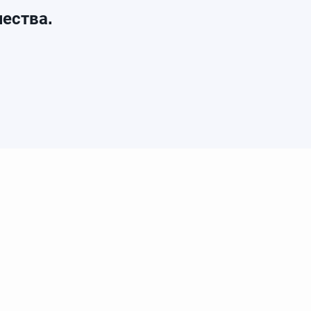
ества.
лог
Продукция
Faberlic
Акции
Маркетинг план
ибьюторской сети, в рамках договора с компанией Faberlic