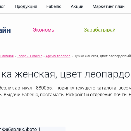
лог
Продукция
Faberlic
Акции
Маркетинг план
айн
Зарабатывай
Экономь
Главная
-
Товары Faberlic
-
Архив товаров
-
Сумка женская, цвет леопардовый
ка женская, цвет леопард
лик артикул - 880055, - новинку текущего каталога, весом 3
ы выдачи Faberlic, постаматы Рickpoint и отделения почты 