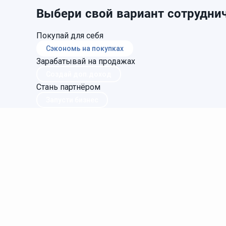
Выбери свой вариант сотруднич
Покупай для себя
Сэкономь на покупках
Зарабатывай на продажах
Создай доп.доход
Стань партнёром
Запусти бизнес
Главная
Регистрация
Статьи
Онлайн ката
Фаберлик.Онлайн
Фаберлик.Онлайн - это проект для развития дистр