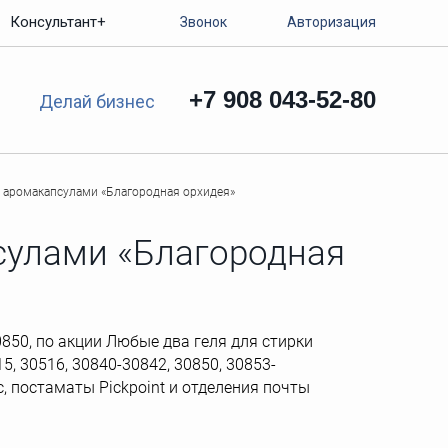
Консультант+
Звонок
Авторизация
+7 908 043-52-80
Делай бизнес
с аромакапсулами «Благородная орхидея»
псулами «Благородная
850, по акции Любые два геля для стирки
, 30516, 30840-30842, 30850, 30853-
ic, постаматы Рickpoint и отделения почты