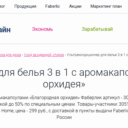
лог
Продукция
Faberlic
Акции
Маркетинг план
айн
Зарабатывай
Экономь
ика для дома
-
Уход за одеждой, стирка
-
Ультракондиционер для белья 3 в 1 
ля белья 3 в 1 с аромака
орхидея»
омакапсулами «Благородная орхидея» Фаберлик артикул - 30
кой до 50% по специальным ценам. Товары-участники: 30515
 Home, цена - 299 руб., с доставкой в пункты выдачи Faberl
России