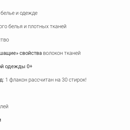
 белье и одежде
го белья и плотных тканей
ство
шащие» свойства
волокон тканей
ой одежды 0+
д:
1 флакон рассчитан на 30 стирок!
елей
и