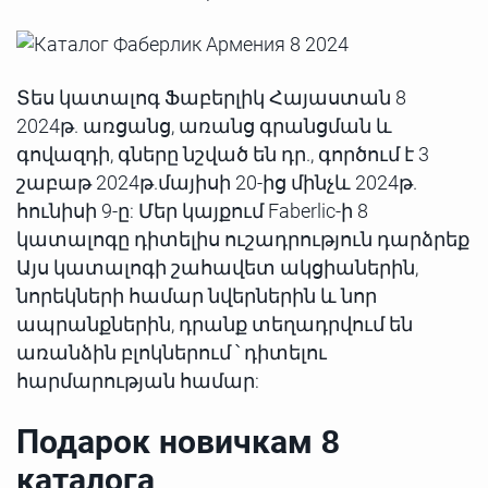
Տես կատալոգ Ֆաբերլիկ Հայաստան 8
2024թ. առցանց, առանց գրանցման և
գովազդի, գները նշված են դր., գործում է 3
շաբաթ 2024թ.մայիսի 20-ից մինչև 2024թ.
հունիսի 9-ը: Մեր կայքում Faberlic-ի 8
կատալոգը դիտելիս ուշադրություն դարձրեք
Այս կատալոգի շահավետ ակցիաներին,
նորեկների համար նվերներին և նոր
ապրանքներին, դրանք տեղադրվում են
առանձին բլոկներում ՝ դիտելու
հարմարության համար:
Подарок новичкам 8
каталога