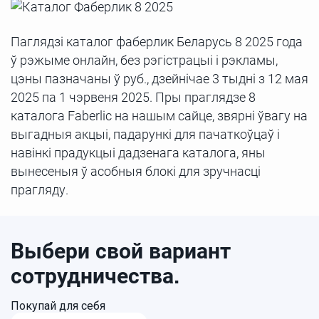
Паглядзі каталог фаберлик Беларусь 8 2025 года
ў рэжыме онлайн, без рэгістрацыі і рэкламы,
цэны пазначаны ў руб., дзейнічае 3 тыдні з 12 мая
2025 па 1 чэрвеня 2025. Пры праглядзе 8
каталога Faberlic на нашым сайце, звярні ўвагу на
выгадныя акцыі, падарункі для пачаткоўцаў і
навінкі прадукцыі дадзенага каталога, яны
вынесеныя ў асобныя блокі для зручнасці
прагляду.
Выбери свой вариант
сотрудничества.
Покупай для себя