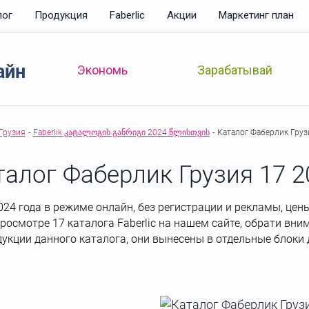
лог
Продукция
Faberlic
Акции
Маркетинг план
айн
Зарабатывай
Экономь
Грузия
-
Faberlik კატალოგის განრიგი 2024 წლისთვის
-
Каталог Фаберлик Груз
талог Фаберлик Грузия 17 2
24 года в режиме онлайн, без регистрации и рекламы, цены 
просмотре 17 каталога Faberlic на нашем сайте, обрати вни
дукции данного каталога, они вынесены в отдельные блоки 