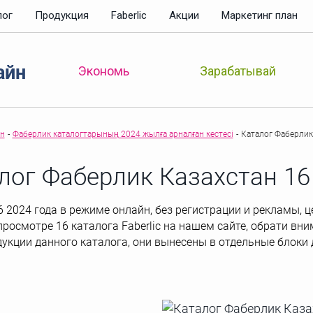
лог
Продукция
Faberlic
Акции
Маркетинг план
айн
Зарабатывай
Экономь
ан
-
Фаберлик каталогтарының 2024 жылға арналған кестесі
-
Каталог Фаберлик
лог Фаберлик Казахстан 16
2024 года в режиме онлайн, без регистрации и рекламы, цен
просмотре 16 каталога Faberlic на нашем сайте, обрати вн
дукции данного каталога, они вынесены в отдельные блоки 