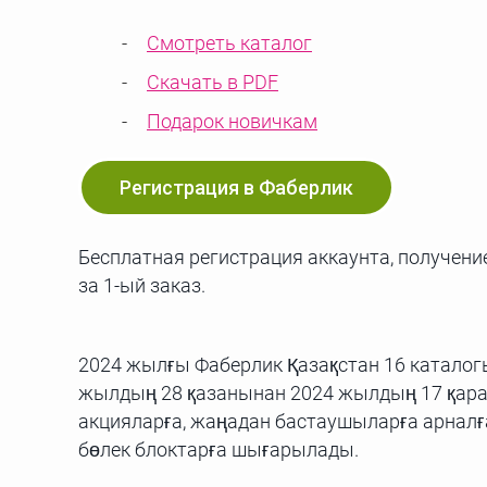
Смотреть каталог
Скачать в PDF
Подарок новичкам
Регистрация в Фаберлик
Бесплатная регистрация аккаунта, получение
за 1-ый заказ.
2024 жылғы Фаберлик Қазақстан 16 каталогын
жылдың 28 қазанынан 2024 жылдың 17 қарашас
акцияларға, жаңадан бастаушыларға арналға
бөлек блоктарға шығарылады.