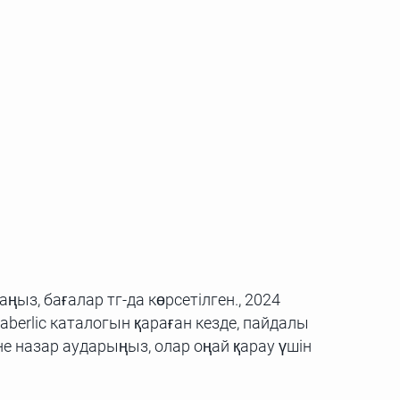
ыз, бағалар тг-да көрсетілген., 2024
aberlic каталогын қараған кезде, пайдалы
е назар аударыңыз, олар оңай қарау үшін