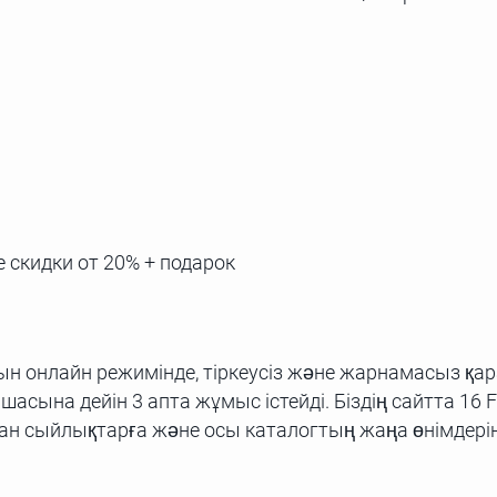
 скидки от 20% + подарок
 онлайн режимінде, тіркеусіз және жарнамасыз қараң
ына дейін 3 апта жұмыс істейді. Біздің сайтта 16 F
н сыйлықтарға және осы каталогтың жаңа өнімдерін