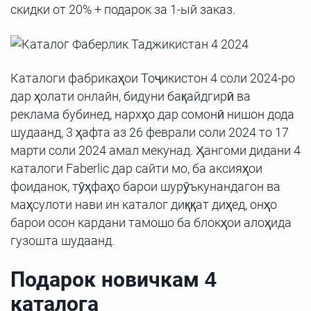
скидки от 20% + подарок за 1-ый заказ.
Каталоги фабрикаҳои Тоҷикистон 4 соли 2024-ро
дар ҳолати онлайн, бидуни бақайдгирӣ ва
реклама бубинед, нархҳо дар сомонӣ нишон дода
шудаанд, 3 ҳафта аз 26 феврали соли 2024 то 17
марти соли 2024 амал мекунад. Ҳангоми дидани 4
каталоги Faberlic дар сайти мо, ба аксияҳои
фоиданок, тӯҳфаҳо барои шурӯъкунандагон ва
маҳсулоти нави ин каталог диққат диҳед, онҳо
барои осон кардани тамошо ба блокҳои алоҳида
гузошта шудаанд.
Подарок новичкам 4
каталога