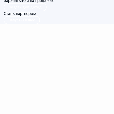
Зарабатывай на продажах
Создай доп.доход
Стань партнёром
Запусти бизнес