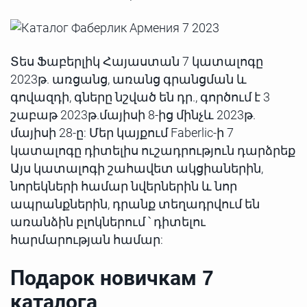
Տես Ֆաբերլիկ Հայաստան 7 կատալոգը
2023թ. առցանց, առանց գրանցման և
գովազդի, գները նշված են դր., գործում է 3
շաբաթ 2023թ.մայիսի 8-ից մինչև 2023թ.
մայիսի 28-ը: Մեր կայքում Faberlic-ի 7
կատալոգը դիտելիս ուշադրություն դարձրեք
Այս կատալոգի շահավետ ակցիաներին,
նորեկների համար նվերներին և նոր
ապրանքներին, դրանք տեղադրվում են
առանձին բլոկներում ՝ դիտելու
հարմարության համար:
Подарок новичкам 7
каталога