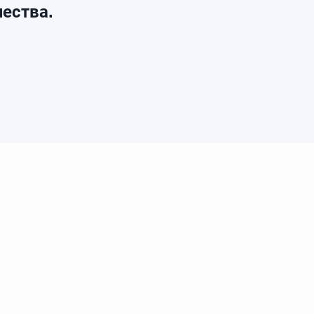
ества.
лог
Продукция
Faberlic
Акции
Маркетинг план
ибьюторской сети, в рамках договора с компанией Faberlic