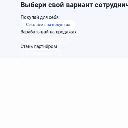
Выбери свой вариант сотруднич
Покупай для себя
Сэкономь на покупках
Зарабатывай на продажах
Создай доп.доход
Стань партнёром
Запусти бизнес
Главная
Регистрация
Статьи
Онлайн ката
Фаберлик.Онлайн
Фаберлик.Онлайн - это проект для развития дистр