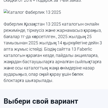
скидки от 20% + подарок за 1-ый заказ.
Фаберлик Қазақстан 13 2025 каталогын онлайн
режимінде, тіркеусіз және жарнамасыз қараңыз,
бағалар тг-да көрсетілген., 2025 жылдың 25
тамызынан 2025 жылдың 14 қыркүйегіне дейін 3
апта жұмыс істейді. Біздің сайтта 13 Faberlic
каталогын қараған кезде, пайдалы акцияларға,
жаңадан бастаушыларға арналған сыйлықтарға
және осы каталогтың жаңа өнімдеріне назар
аударыңыз, олар оңай қарау үшін бөлек
блоктарға шығарылады.
Выбери свой вариант