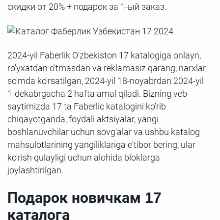
скидки от 20% + подарок за 1-ый заказ.
2024-yil Faberlik O'zbekiston 17 katalogiga onlayn,
ro'yxatdan o'tmasdan va reklamasiz qarang, narxlar
so'mda ko'rsatilgan, 2024-yil 18-noyabrdan 2024-yil
1-dekabrgacha 2 hafta amal qiladi. Bizning veb-
saytimizda 17 ta Faberlic katalogini ko'rib
chiqayotganda, foydali aktsiyalar, yangi
boshlanuvchilar uchun sovg'alar va ushbu katalog
mahsulotlarining yangiliklariga e'tibor bering, ular
ko'rish qulayligi uchun alohida bloklarga
joylashtirilgan.
Подарок новичкам 17
каталога