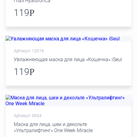
глаз HyaluronCa
119
Р
Артикул: 12019
Увлажняющая маска для лица «Кошечка» iSeul
119
Р
Артикул: 0654
Маска для лица, шеи и декольте
«Ультралифтинг» One Week Miracle