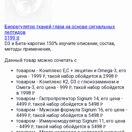
Биорегулятор тканей глаза на основе сигнальных
пептидов
3199
Я
D3 и Бета-каротин 150% изучите описание, состав,
методы применения, .
Данный товар можно сочетать с :
товаром - Комплекс E,С + лецитин и Omega-3, его
цена - 1999
, такой набор обойдется в 2998
Р
Р
товаром - Комплекс K2, D3 с глюкозамином и
Омега-3, его цена - 999
, такой набор обойдется
Р
в 1998
Р
товаром - Гастропротектор Signum 14, его цена -
4499
, такой набор обойдется в 5498
Р
Р
товаром - Мужская формула Signum 16, его цена -
4499
, такой набор обойдется в 5498
Р
Р
товаром - Иммуномодулятор Signum 11, его цена
- 4499
, такой набор обойдется в 5498
Р
Р