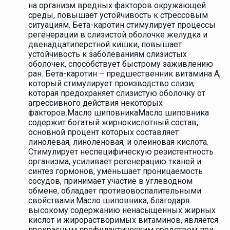
на организм вредных факторов окружающей
среды, повышает устойчивость к стрессовым
ситуациям. Бета-каротин стимулирует процессы
регенерации в слизистой оболочке желудка и
двенадцатиперстной кишки, повышает
устойчивость к заболеваниям слизистых
оболочек, способствует быстрому заживлению
ран. Бета-каротин – предшественник витамина А,
который стимулирует производство слизи,
которая предохраняет слизистую оболочку от
агрессивного действия некоторых
факторов.Масло шиповникаМасло шиповника
содержит богатый жирнокислотный состав,
основной процент которых составляет
линолевая, линоленовая, и олеиновая кислота.
Стимулирует неспецифическую резистентность
организма, усиливает регенерацию тканей и
синтез гормонов, уменьшает проницаемость
сосудов, принимает участие в углеводном
обмене, обладает противовоспалительными
свойствами.Масло шиповника, благодаря
высокому содержанию ненасыщенных жирных
кислот и жирорастворимых витаминов, является
прекрасным профилактическим средством при