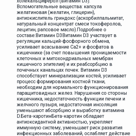
холекальциферол (витамин D3).
Вспомогательные вещества: капсула
желатиновая (желатин, глицерин),
антиокислитель гриндокс (аскорбилпальмитат,
натуральный концентрат смеси токоферолов,
лецитин, рапсовое масло).Подробнее о
составе:Витамин D3Витамин D3 участвует в
регуляции кальций-фосфорного обмена,
усиливает всасывание Ca2+ и фосфатов в
кишечнике (за счет повышения проницаемости
клеточных и митохондриальных мембран
кишечного эпителия) и их реабсорбцию в
почечных канальцах почек. Витамин D3
способствует минерализации костей, усиливает
процесс формирования костной ткани,
необходим для нормального функционирования
паращитовидных желез. Нарушения со стороны
кишечника, недостаточность функции печени и
желчного пузыря, недостаточная инсоляция
уменьшают абсорбцию и выработку витамина
D.Бета-каротинБета-каротин обладает
антиоксидантной активностью, укрепляет
иммунную систему, уменьшает риск развития
инфекционных заболеваний, ослабляет действие