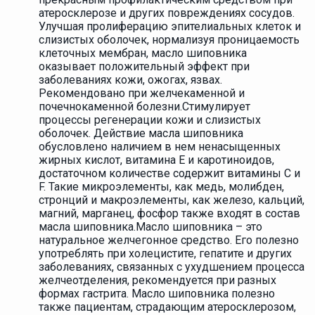
атеросклерозе и других повреждениях сосудов.
Улучшая пролиферацию эпителиальных клеток и
слизистых оболочек, нормализуя проницаемость
клеточных мембран, масло шиповника
оказывает положительный эффект при
заболеваниях кожи, ожогах, язвах.
Рекомендовано при желчекаменной и
почечнокаменной болезни.Стимулирует
процессы регенерации кожи и слизистых
оболочек. Действие масла шиповника
обусловлено наличием в нем ненасыщенных
жирных кислот, витамина E и каротиноидов,
достаточном количестве содержит витамины С и
F. Такие микроэлементы, как медь, молибден,
стронций и макроэлементы, как железо, кальций,
магний, марганец, фосфор также входят в состав
масла шиповника.Масло шиповника – это
натуральное желчегонное средство. Его полезно
употреблять при холецистите, гепатите и других
заболеваниях, связанных с ухудшением процесса
желчеотделения, рекомендуется при разных
формах гастрита. Масло шиповника полезно
также пациентам, страдающим атеросклерозом,