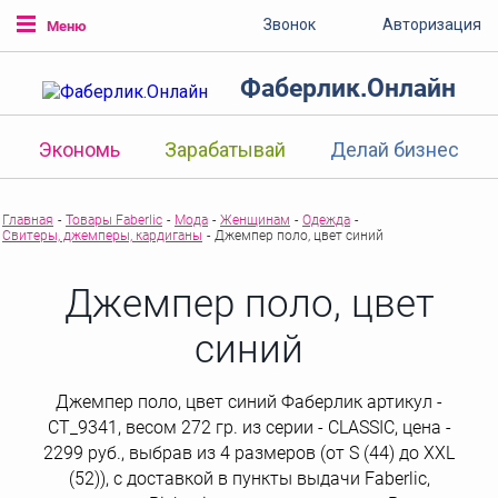
Звонок
Авторизация
Меню
Фаберлик.Онлайн
Экономь
Зарабатывай
Делай бизнес
Главная
-
Товары Faberlic
-
Мода
-
Женщинам
-
Одежда
-
Свитеры, джемперы, кардиганы
-
Джемпер поло, цвет синий
Джемпер поло, цвет
синий
Джемпер поло, цвет синий Фаберлик артикул -
СТ_9341, весом 272 гр. из серии - CLASSIC, цена -
2299 руб., выбрав из 4 размеров (от S (44) до XXL
(52)), с доставкой в пункты выдачи Faberlic,