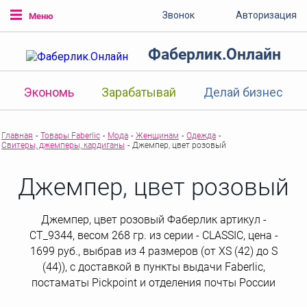
Звонок
Авторизация
Меню
Фаберлик.Онлайн
Экономь
Зарабатывай
Делай бизнес
Главная
-
Товары Faberlic
-
Мода
-
Женщинам
-
Одежда
-
Свитеры, джемперы, кардиганы
-
Джемпер, цвет розовый
Джемпер, цвет розовый
Джемпер, цвет розовый Фаберлик артикул -
СТ_9344, весом 268 гр. из серии - CLASSIC, цена -
1699 руб., выбрав из 4 размеров (от XS (42) до S
(44)), с доставкой в пункты выдачи Faberlic,
постаматы Рickpoint и отделения почты России