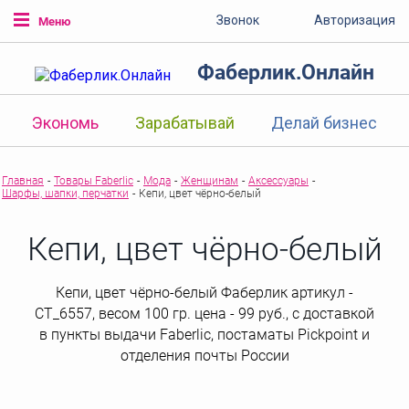
Звонок
Авторизация
Меню
Фаберлик.Онлайн
Экономь
Зарабатывай
Делай бизнес
Главная
-
Товары Faberlic
-
Мода
-
Женщинам
-
Аксессуары
-
Шарфы, шапки, перчатки
-
Кепи, цвет чёрно-белый
Кепи, цвет чёрно-белый
Кепи, цвет чёрно-белый Фаберлик артикул -
СТ_6557, весом 100 гр. цена - 99 руб., с доставкой
в пункты выдачи Faberlic, постаматы Рickpoint и
отделения почты России