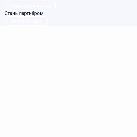
Создай доп.доход
Стань партнёром
Запусти бизнес