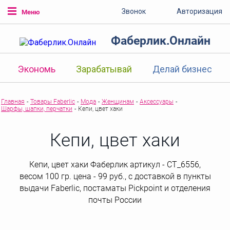
Звонок
Авторизация
Меню
Фаберлик.Онлайн
Экономь
Зарабатывай
Делай бизнес
Главная
-
Товары Faberlic
-
Мода
-
Женщинам
-
Аксессуары
-
Шарфы, шапки, перчатки
-
Кепи, цвет хаки
Кепи, цвет хаки
Кепи, цвет хаки Фаберлик артикул - СТ_6556,
весом 100 гр. цена - 99 руб., с доставкой в пункты
выдачи Faberlic, постаматы Рickpoint и отделения
почты России