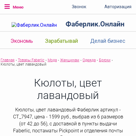
Звонок
Авторизация
Меню
Фаберлик.Онлайн
Экономь
Зарабатывай
Делай бизнес
Главная
-
Товары Faberlic
-
Мода
-
Женщинам
-
Одежда
-
Брюки
-
Кюлоты, цвет лавандовый
Кюлоты, цвет
лавандовый
Кюлоты, цвет лавандовый Фаберлик артикул -
СТ_7947, цена - 1599 руб., выбрав из 6 размеров
(от 42 до 56), с доставкой в пункты выдачи
Faberlic, постаматы Рickpoint и отделения почты