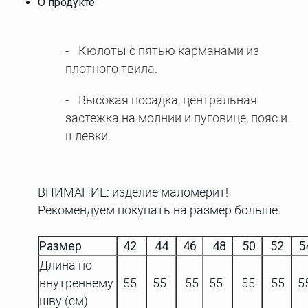
О продукте
Кюлоты с пятью карманами из
плотного твила.
Высокая посадка, центральная
застежка на молнии и пуговице, пояс и
шлевки.
ВНИМАНИЕ: изделие маломерит!
Рекомендуем покупать на размер больше.
Размер
42
44
46
48
50
52
5
Длина по
внутреннему
55
55
55
55
55
55
5
шву (см)