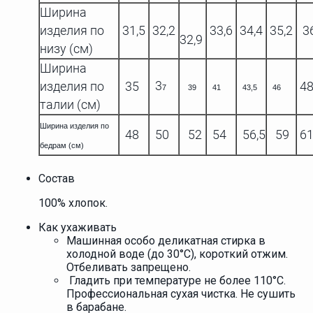
Ширина
изделия по
31,5
32,2
33,6
34,4
35,2
3
32,9
низу (см)
Ширина
3
изделия по
35
48
7
39
41
43,5
46
талии (см)
Ширина изделия по
48
50
52
54
56,5
59
61
бедрам (см)
Состав
100% хлопок.
Как ухаживать
Машинная особо деликатная стирка в
холодной воде (до 30°C), короткий отжим.
Отбеливать запрещено.
Гладить при температуре не более 110°C.
Профессиональная сухая чистка. Не сушить
в барабане.