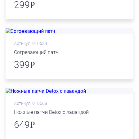
299
Р
Артикул: 910633
Согревающий патч
399
Р
Артикул: 910668
Ножные патчи Detox с лавандой
649
Р